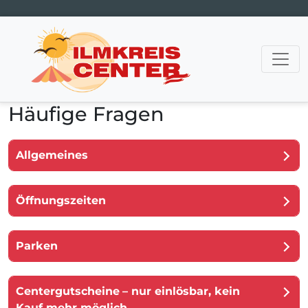
Hauptnavigation
Häufige Fragen
Allgemeines
Öffnungszeiten
Parken
Centergutscheine
– nur einlösbar, kein
Kauf mehr möglich