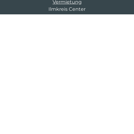
Vermietung
Ilmkreis Center
Stadtilmer Straße 100
99310 Arnstadt
03643 8674 409
cm-d-mittelc@saller-bau.com
© 2026 Arnstadt Ilmkreiscenter
Kontakt
Impressum
Datenschutz