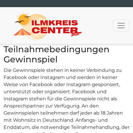
Hauptnavigation
Teilnahmebedingungen
Gewinnspiel
Die Gewinnspiele stehen in keiner Verbindung zu
Facebook oder Instagram und werden in keiner
Weise von Facebook oder Instagram gesponsert,
unterstützt oder organisiert. Facebook und
Instagram stehen für die Gewinnspiele nicht als
Ansprechpartner zur Verfügung. An den
Gewinnspielen teilnehmen darf jeder ab 18 Jahren
mit Wohnsitz in Deutschland. Anfangs- und
Enddatum, die notwendige Teilnahmehandlung, der